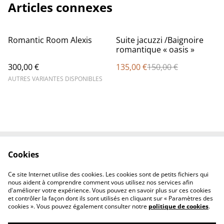
Articles connexes
%
Romantic Room Alexis
Suite jacuzzi /Baignoire
romantique « oasis »
300,00 €
135,00 €
150,00 €
AUTRES VARIANTES DISPONIBLES
Cookies
Contactez-nous
Conditions
Politique de
Politique de cookies
Ce site Internet utilise des cookies. Les cookies sont de petits fichiers qui
confidentialité
nous aident à comprendre comment vous utilisez nos services afin
d'améliorer votre expérience. Vous pouvez en savoir plus sur ces cookies
et contrôler la façon dont ils sont utilisés en cliquant sur « Paramètres des
cookies ». Vous pouvez également consulter notre
politique de cookies
.